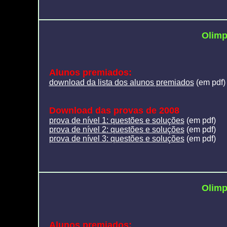
Olimp
Alunos premiados:
download da lista dos alunos premiados
(em pdf)
Download das provas de 2008
prova de nível 1: questões e soluções
(em pdf)
prova de nível 2: questões e soluções
(em pdf)
prova de nível 3: questões e soluções
(em pdf)
Olimp
Alunos premiados: