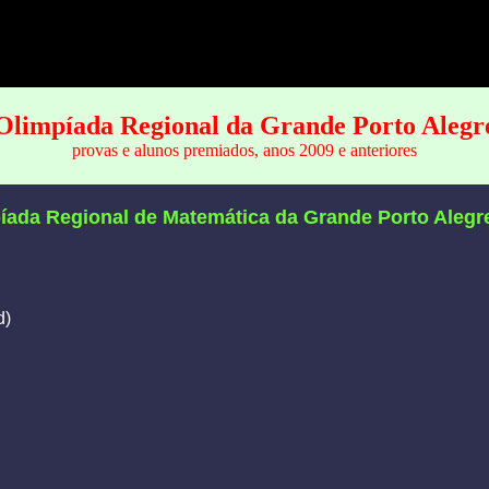
Olimpíada Regional da Grande Porto Alegr
provas e alunos premiados, anos 2009 e anteriores
íada Regional de Matemática da Grande Porto Alegr
d)