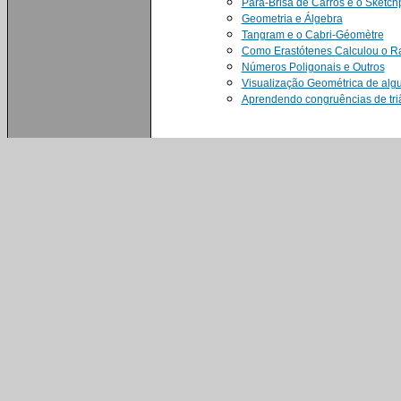
Pára-Brisa de Carros e o Sketc
Geometria e Álgebra
Tangram e o Cabri-Géomètre
Como Erastótenes Calculou o Ra
Números Poligonais e Outros
Visualização Geométrica de a
Aprendendo congruências de tr