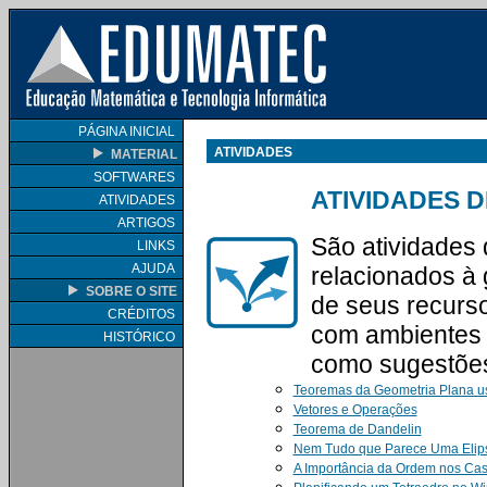
PÁGINA INICIAL
ATIVIDADES
MATERIAL
SOFTWARES
ATIVIDADES 
ATIVIDADES
ARTIGOS
São atividades 
LINKS
AJUDA
relacionados à
SOBRE O SITE
de seus recurso
CRÉDITOS
com ambientes i
HISTÓRICO
como sugestões
Teoremas da Geometria Plana 
Vetores e Operações
Teorema de Dandelin
Nem Tudo que Parece Uma Elip
A Importância da Ordem nos Cas