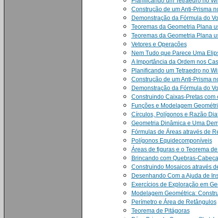
Planificando um Tetraedro no 
Construção de um Anti-Prisma 
Demonstração da Fórmula do Vo
Teoremas da Geometria Plana u
Teoremas da Geometria Plana us
Vetores e Operações
Nem Tudo que Parece Uma Elip
A Importância da Ordem nos Cas
Planificando um Tetraedro no 
Construção de um Anti-Prisma 
Demonstração da Fórmula do Vo
Construindo Caixas-Pretas com
Funções e Modelagem Geométr
Círculos, Polígonos e Razão Dia
Geometria Dinâmica e Uma Dem
Fórmulas de Áreas através de R
Polígonos Equidecomponíveis
Áreas de figuras e o Teorema de
Brincando com Quebras-Cabeç
Construindo Mosaicos através 
Desenhando Com a Ajuda de Inst
Exercícios de Exploração em Ge
Modelagem Geométrica: Constru
Perímetro e Área de Retângulos
Teorema de Pitágoras