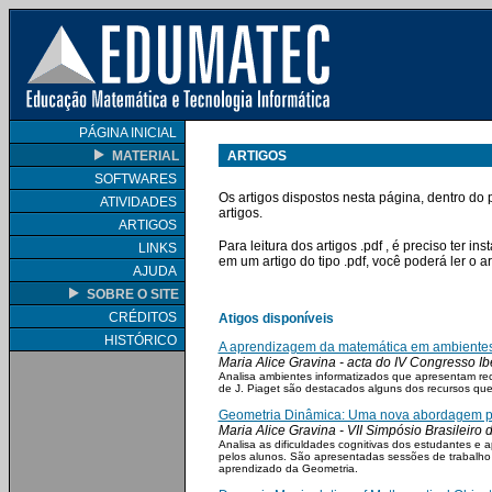
PÁGINA INICIAL
MATERIAL
ARTIGOS
SOFTWARES
Os artigos dispostos nesta página, dentro do
ATIVIDADES
artigos.
ARTIGOS
Para leitura dos artigos .pdf , é preciso ter 
LINKS
em um artigo do tipo .pdf, você poderá ler o 
AJUDA
SOBRE O SITE
CRÉDITOS
Atigos disponíveis
HISTÓRICO
A aprendizagem da matemática em ambientes
Maria Alice Gravina - acta do IV Congresso I
Analisa ambientes informatizados que apresentam recu
de J. Piaget são destacados alguns dos recursos qu
Geometria Dinâmica: Uma nova abordagem p
Maria Alice Gravina - VII Simpósio Brasileiro
Analisa as dificuldades cognitivas dos estudantes e
pelos alunos. São apresentadas sessões de trabalh
aprendizado da Geometria.