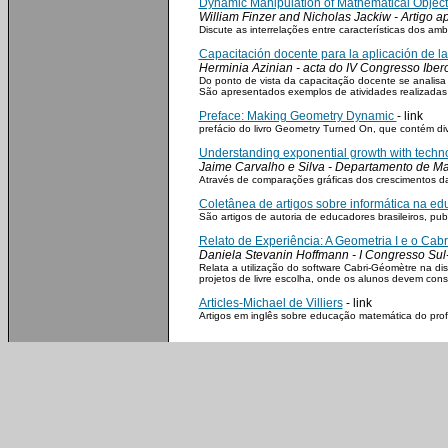
Dynamic Manipulation of Mathematical Objec
William Finzer and Nicholas Jackiw - Artigo
Discute as interrelações entre características dos 
Capacitación docente para la aplicación de la
Herminia Azinian - acta do IV Congresso Iber
Do ponto de vista da capacitação docente se analisa
São apresentados exemplos de atividades realizadas
Preface: Making Geometry Dynamic
- link
prefácio do livro Geometry Turned On, que contém div
Understanding exponential growth with tech
Jaime Carvalho e Silva - Departamento de Ma
Através de comparações gráficas dos crescimentos d
Coletânea de artigos sobre informática na e
São artigos de autoria de educadores brasileiros, pu
Relato de Experiência: A Geometria I e o Ca
Daniela Stevanin Hoffmann - I Congresso Sul-
Relata a utilização do software Cabri-Géomètre na d
projetos de livre escolha, onde os alunos devem con
Articles-Michael de Villiers
- link
Artigos em inglês sobre educação matemática do prof.