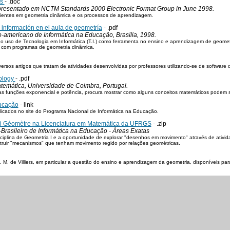
ts
- .doc
 apresentado em NCTM Standards 2000 Electronic Format Group in June 1998.
ambientes em geometria dinâmica e os processos de aprendizagem.
 información en el aula de geometría
- .pdf
o-americano de Informática na Educação, Brasília, 1998.
 o uso de Tecnologia em Informática (T.I.) como ferramenta no ensino e aprendizagem de geomet
 com programas de geometria dinâmica.
ersos artigos que tratam de atividades desenvolvidas por professores utilizando-se de software
nology
- .pdf
temática, Universidade de Coimbra, Portugal.
as funções exponencial e potência, procura mostrar como alguns conceitos matemáticos podem s
ducação
- link
blicados no site do Programa Nacional de Informática na Educação.
bri Géomètre na Licenciatura em Matemática da UFRGS
- .zip
Brasileiro de Informática na Educação - Áreas Exatas
isciplina de Geometria I e a oportunidade de explorar "desenhos em movimento" através de ativ
struir "mecanismos" que tenham movimento regido por relações geométricas.
 M. de Villiers, em particular a questão do ensino e aprendizagem da geometria, disponíveis pa