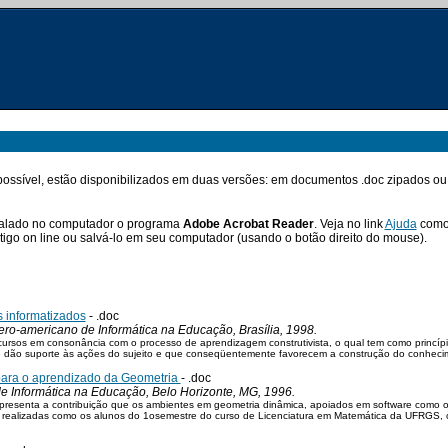
 possível, estão disponibilizados em duas versões: em documentos .doc zipados o
instalado no computador o programa
Adobe Acrobat Reader
. Veja no link
Ajuda
como 
artigo on line ou salvá-lo em seu computador (usando o botão direito do mouse).
 informatizados
- .doc
bero-americano de Informática na Educação, Brasília, 1998.
rsos em consonância com o processo de aprendizagem construtivista, o qual tem como princípio 
e dão suporte às ações do sujeito e que conseqüentemente favorecem a construção do conheci
ara o aprendizado da Geometria
- .doc
 de Informática na Educação, Belo Horizonte, MG, 1996.
 apresenta a contribuição que os ambientes em geometria dinâmica, apoiados em software como
o realizadas como os alunos do 1osemestre do curso de Licenciatura em Matemática da UFRGS,