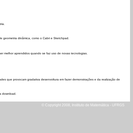
ria.
 de geometria dinâmica, como o Cabri e Sketchpad.
er melhor aprendidos quando se faz uso de novas tecnologias.
idades que provocam gradativa desenvoltura em fazer demonstrações e da realização de
ra download.
© Copyright 2008, Instituto de Matemática - UFRGS