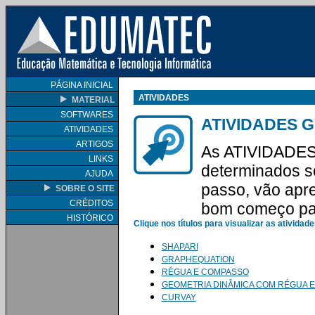
PÁGINA INICIAL
ATIVIDADES
MATERIAL
SOFTWARES
ATIVIDADES 
ATIVIDADES
ARTIGOS
As ATIVIDADES 
LINKS
determinados so
AJUDA
passo, vão apr
SOBRE O SITE
CRÉDITOS
bom começo par
HISTÓRICO
Clique nos títulos para visualizar as atividade
SHAPARI
GRAPHEQUATION
RÉGUA E COMPASSO
GEOMETRIA DINÂMICA COM RÉGUA 
CURVAY