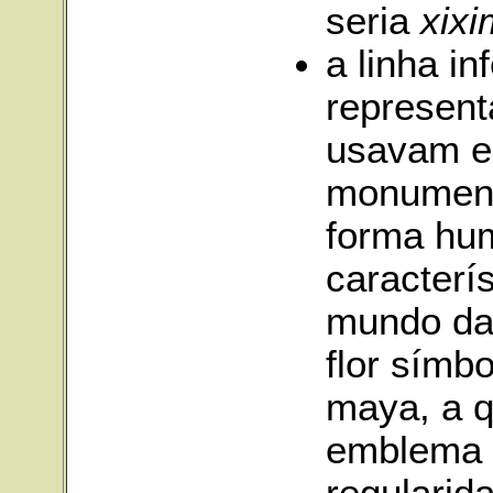
seria
xixi
a linha in
represent
usavam e
monument
forma hu
caracterí
mundo da
flor símb
maya, a 
emblema 