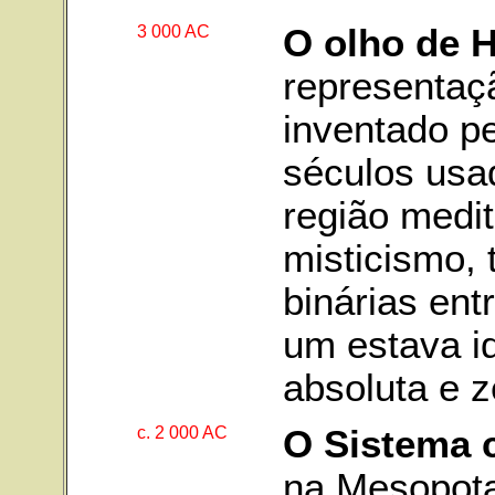
3 000 AC
O olho de 
representaç
inventado pe
séculos usa
região medi
misticismo,
binárias ent
um estava i
absoluta e 
c. 2 000 AC
O Sistema 
na Mesopota