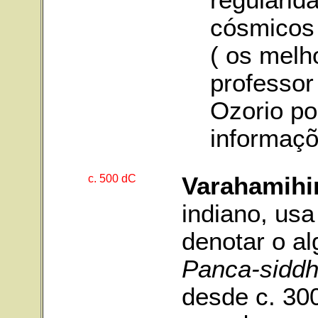
regularid
cósmicos
( os melh
professor
Ozorio po
informaçõ
c. 500 dC
Varahamihi
indiano, us
denotar o al
Panca-siddh
desde c. 30