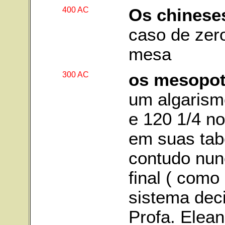
400 AC
Os chinese
caso de zer
mesa
300 AC
os mesopo
um algaris
e 120 1/4 n
em suas tab
contudo nun
final ( como
sistema deci
Profa. Elean