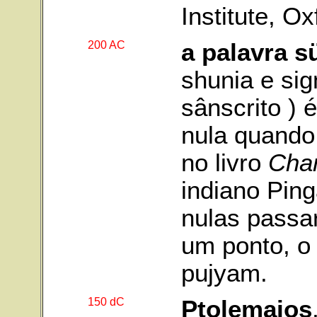
Institute, Ox
200 AC
a palavra s
shunia e sig
sânscrito ) 
nula quando
no livro
Cha
indiano Ping
nulas passa
um ponto, o
pujyam.
150 dC
Ptolemaios