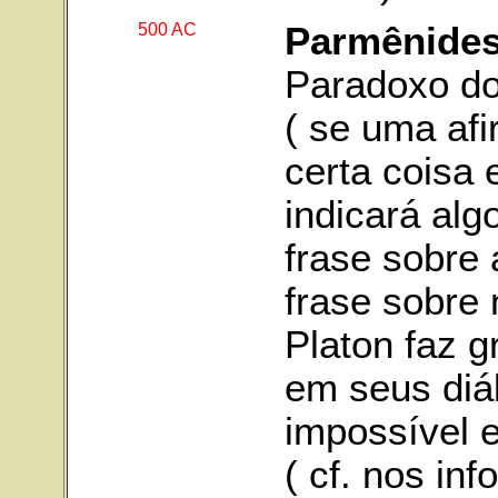
500 AC
Parmênide
Paradoxo do
( se uma af
certa coisa 
indicará alg
frase sobre 
frase sobre 
Platon faz 
em seus diá
impossível e
( cf. nos in