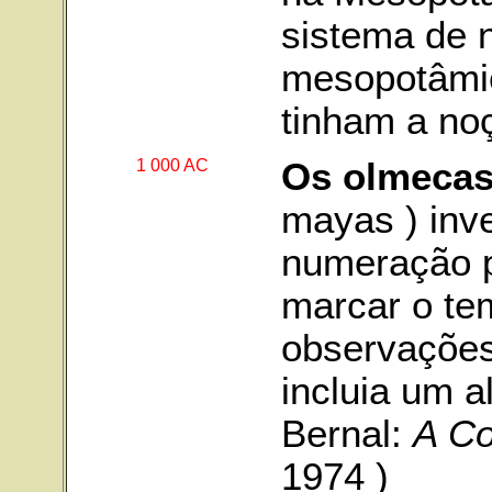
sistema de 
mesopotâmic
tinham a no
1 000 AC
Os olmeca
mayas ) inv
numeração p
marcar o tem
observações
incluia um a
Bernal:
A Co
1974 )