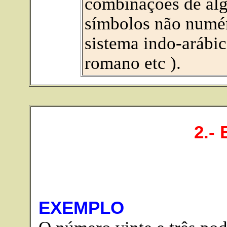
combinações de alg
símbolos não numér
sistema indo-arábi
romano etc ).
2.-
EXEMPLO