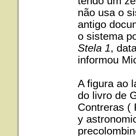
tendo um zer
não usa o si
antigo docu
o sistema po
Stela 1
, dat
informou Mi
A figura ao 
do livro de 
Contreras (
y astronomi
precolombino