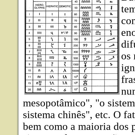
tem
com
eno
dif
os 
ign
fra
num
mesopotâmico", "o sistem
sistema chinês", etc. O f
bem como a maioria dos 