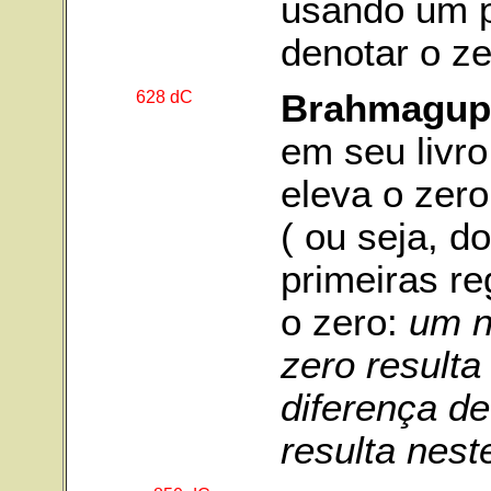
usando um p
denotar o ze
628 dC
Brahmagup
em seu livr
eleva o zer
( ou seja, d
primeiras re
o zero:
um nú
zero resulta
diferença d
resulta nest