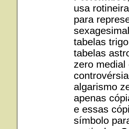
usa rotinei
para repres
sexagesimal
tabelas trig
tabelas astr
zero medial 
controvérsi
algarismo z
apenas cópi
e essas có
símbolo par