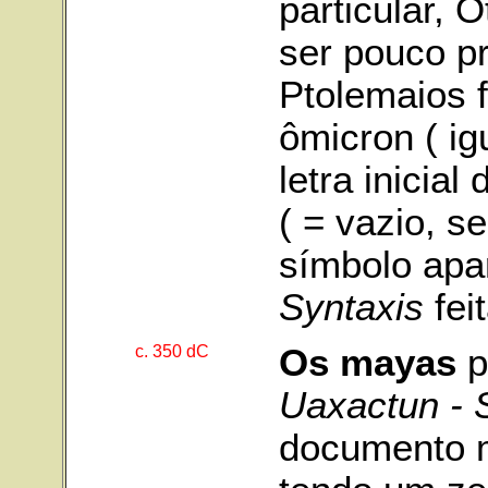
particular,
ser pouco p
Ptolemaios f
ômicron ( ig
letra inicia
( = vazio, s
símbolo apa
Syntaxis
fei
c. 350 dC
Os mayas
p
Uaxactun - S
documento m